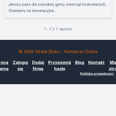
jakości pasz dla szerokiej gamy zwierząt hodowlanych.
Stawiamy na innowacyjne...
1 - 7 z 7 wpisów
© 2026 Strefa Ślubu - Partnerzy Online
rona
Zaloguj
Dodaj
Przypomnij
Blog
Kontakt
Ma
ówna
się
firmę
hasło
str
Polityka prywatności