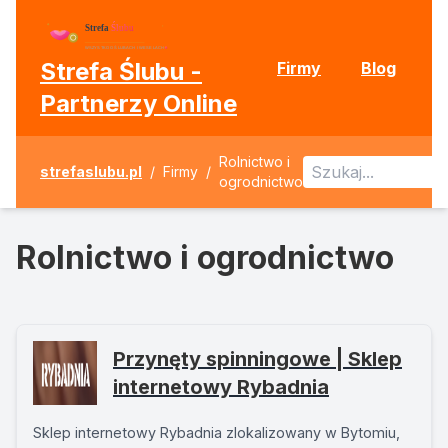
Strefa Ślubu -
Firmy
Blog
Partnerzy Online
Rolnictwo i
strefaslubu.pl
/
Firmy
/
ogrodnictwo
Rolnictwo i ogrodnictwo
Przynęty spinningowe | Sklep
internetowy Rybadnia
Sklep internetowy Rybadnia zlokalizowany w Bytomiu,