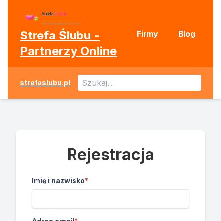
Strefa Ślubu -
Firmy
Blog
Partnerzy Online
strefaslubu.pl
Rejestracja
Imię i nazwisko
*
Adres email
*