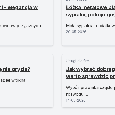
i - elegancja w
Łóżka metalowe bia
sypialni, pokoju g
surowców przyjaznych
Mała sypialnia, dodatkow
20-05-2026
Usługi dla firm
 nie gryzie?
Jak wybrać dobrego
warto sprawdzić p
ż jej włókna...
Wybór prawnika często 
rozwodu,...
14-05-2026