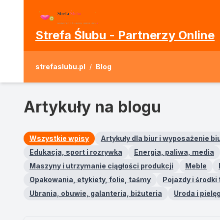
Strefa Ślubu - Partnerzy Online
strefaslubu.pl
/
Blog
Artykuły na blogu
Wszystkie wpisy
Artykuły dla biur i wyposażenie b
Edukacja, sport i rozrywka
Energia, paliwa, media
Maszyny i utrzymanie ciągłości produkcji
Meble
Opakowania, etykiety, folie, taśmy
Pojazdy i środki
Ubrania, obuwie, galanteria, biżuteria
Uroda i pielę