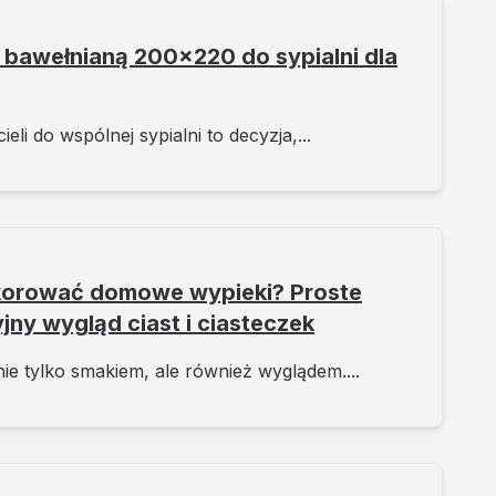
 bawełnianą 200x220 do sypialni dla
li do wspólnej sypialni to decyzja,...
korować domowe wypieki? Proste
jny wygląd ciast i ciasteczek
e tylko smakiem, ale również wyglądem....