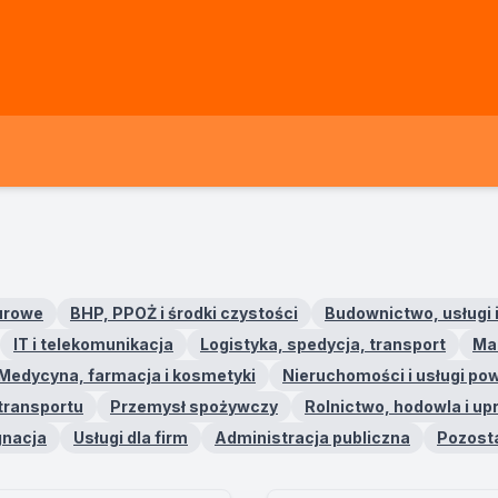
iurowe
BHP, PPOŻ i środki czystości
Budownictwo, usługi 
IT i telekomunikacja
Logistyka, spedycja, transport
Mar
Medycyna, farmacja i kosmetyki
Nieruchomości i usługi po
 transportu
Przemysł spożywczy
Rolnictwo, hodowla i u
gnacja
Usługi dla firm
Administracja publiczna
Pozost