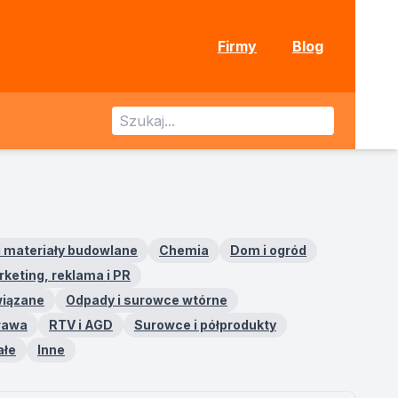
Firmy
Blog
i materiały budowlane
Chemia
Dom i ogród
keting, reklama i PR
wiązane
Odpady i surowce wtórne
prawa
RTV i AGD
Surowce i półprodukty
ałe
Inne