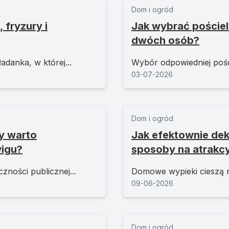
Dom i ogród
 fryzury i
Jak wybrać pościel
dwóch osób?
adanka, w której...
Wybór odpowiedniej poście
03-07-2026
Dom i ogród
y warto
Jak efektownie de
igu?
sposoby na atrakcy
ności publicznej...
Domowe wypieki cieszą ni
09-06-2026
Dom i ogród