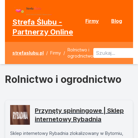
Strefa Ślubu -
Firmy
Blog
Partnerzy Online
Rolnictwo i
strefaslubu.pl
/
Firmy
/
ogrodnictwo
Rolnictwo i ogrodnictwo
Przynęty spinningowe | Sklep
internetowy Rybadnia
Sklep internetowy Rybadnia zlokalizowany w Bytomiu,