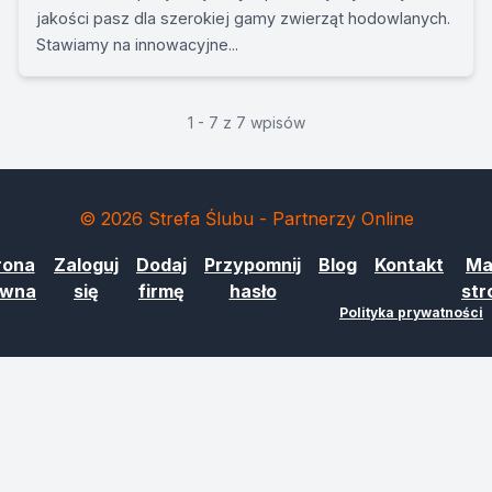
jakości pasz dla szerokiej gamy zwierząt hodowlanych.
Stawiamy na innowacyjne...
1 - 7 z 7 wpisów
© 2026 Strefa Ślubu - Partnerzy Online
rona
Zaloguj
Dodaj
Przypomnij
Blog
Kontakt
Ma
ówna
się
firmę
hasło
str
Polityka prywatności