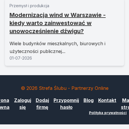
Przemysł i produkcja
Modernizacja wind w Warszawie -
kiedy warto zainwestować w
unowocześnienie dźwigu?
Wiele budynków mieszkalnych, biurowych i
użyteczności publicznej...
01-07-2026
© 2026 Strefa Ślubu - Partnerzy Online
rona
Zaloguj
Dodaj
Przypomnij
Blog
Kontakt
Ma
ówna
się
firmę
hasło
str
Polityka prywatności