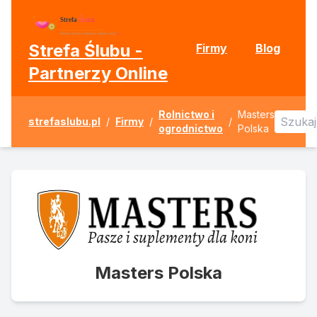
Strefa Ślubu -
Firmy
Blog
Partnerzy Online
Rolnictwo i
Masters
strefaslubu.pl
/
Firmy
/
/
ogrodnictwo
Polska
Masters Polska