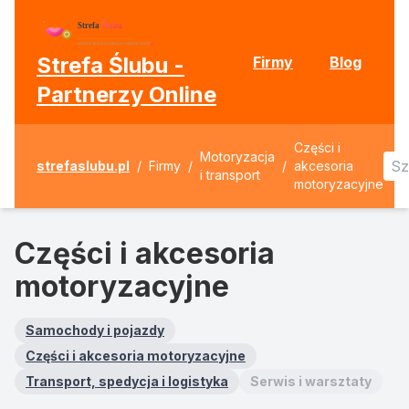
Strefa Ślubu -
Firmy
Blog
Partnerzy Online
Części i
Motoryzacja
strefaslubu.pl
/
Firmy
/
/
akcesoria
i transport
motoryzacyjne
Części i akcesoria
motoryzacyjne
Samochody i pojazdy
Części i akcesoria motoryzacyjne
Transport, spedycja i logistyka
Serwis i warsztaty