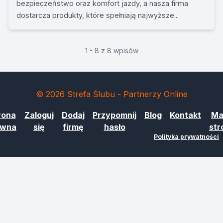
bezpieczeństwo oraz komfort jazdy, a nasza firma
dostarcza produkty, które spełniają najwyższe...
1 - 8 z 8 wpisów
© 2026 Strefa Ślubu - Partnerzy Online
rona
Zaloguj
Dodaj
Przypomnij
Blog
Kontakt
Ma
ówna
się
firmę
hasło
str
Polityka prywatności