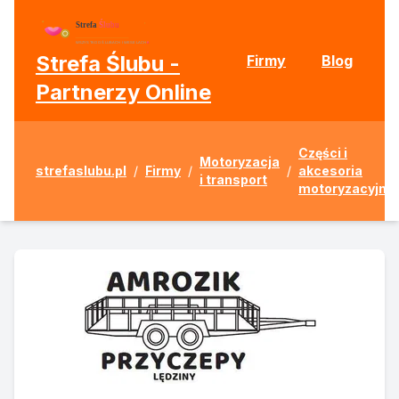
Strefa Ślubu -
Firmy
Blog
Partnerzy Online
Części i
Motoryzacja
strefaslubu.pl
/
Firmy
/
/
akcesoria
i transport
motoryzacyjne