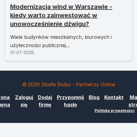
Modernizacja wind w Warszawie -
kiedy warto zainwestować w
unowocześnienie dźwigu?
Wiele budynków mieszkalnych, biurowych i
użyteczności publicznej...
01-07-2026
© 2026 Strefa Ślubu - Partnerzy Online
rona
Zaloguj
Dodaj
Przypomnij
Blog
Kontakt
Ma
ówna
się
firmę
hasło
str
Polityka prywatności