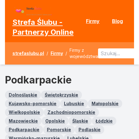
Strefa Ślubu -
Firmy
Blog
Partnerzy Online
Firmy z
strefaslubu.pl
/
Firmy
/
województwa
Podkarpackie
Dolnośląskie
Świętokrzyskie
Kujawsko-pomorskie
Lubuskie
Małopolskie
Wielkopolskie
Zachodniopomorskie
Mazowieckie
Opolskie
Śląskie
Łódzkie
Podkarpackie
Pomorskie
Podlaskie
Warmińsko-mazurskie
Lubelskie