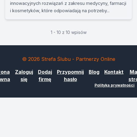
innowacyjnych rozwiązań z zakresu medycyny, farmacji
i kosmetyków, które odpowiadają na potrzeby...
1 - 10 z 10 wpisów
© 2026 Strefa Ślubu - Partnerzy Online
rona
Zaloguj
Dodaj
Przypomnij
Blog
Kontakt
Ma
ówna
się
firmę
hasło
str
Polityka prywatności