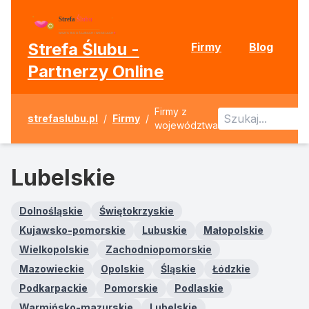
Strefa Ślubu -
Firmy
Blog
Partnerzy Online
Firmy z
strefaslubu.pl
/
Firmy
/
województwa
Lubelskie
Dolnośląskie
Świętokrzyskie
Kujawsko-pomorskie
Lubuskie
Małopolskie
Wielkopolskie
Zachodniopomorskie
Mazowieckie
Opolskie
Śląskie
Łódzkie
Podkarpackie
Pomorskie
Podlaskie
Warmińsko-mazurskie
Lubelskie