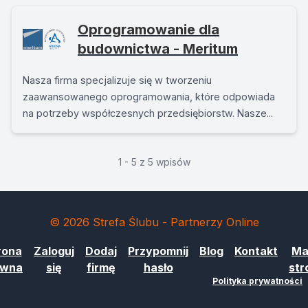
Oprogramowanie dla
budownictwa - Meritum
Nasza firma specjalizuje się w tworzeniu
zaawansowanego oprogramowania, które odpowiada
na potrzeby współczesnych przedsiębiorstw. Nasze...
1 - 5 z 5 wpisów
© 2026 Strefa Ślubu - Partnerzy Online
rona
Zaloguj
Dodaj
Przypomnij
Blog
Kontakt
Ma
ówna
się
firmę
hasło
str
Polityka prywatności