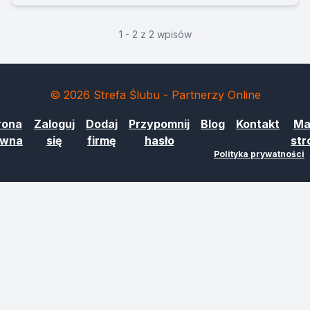
1 - 2 z 2 wpisów
© 2026 Strefa Ślubu - Partnerzy Online
rona
Zaloguj
Dodaj
Przypomnij
Blog
Kontakt
Ma
ówna
się
firmę
hasło
str
Polityka prywatności