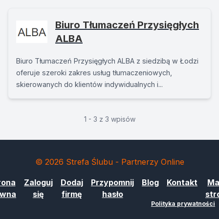
Biuro Tłumaczeń Przysięgłych
ALBA
Biuro Tłumaczeń Przysięgłych ALBA z siedzibą w Łodzi
oferuje szeroki zakres usług tłumaczeniowych,
skierowanych do klientów indywidualnych i...
1 - 3 z 3 wpisów
© 2026 Strefa Ślubu - Partnerzy Online
rona
Zaloguj
Dodaj
Przypomnij
Blog
Kontakt
Ma
ówna
się
firmę
hasło
str
Polityka prywatności