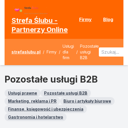
Strefa Ślubu -
Firmy
Blog
Partnerzy Online
Usługi
Pozostałe
strefaslubu.pl
/
Firmy
/
dla
/
usługi
firm
B2B
Pozostałe usługi B2B
Usługi prawne
Pozostałe usługi B2B
Marketing, reklama i PR
Biuro i artykuły biurowe
Finanse, księgowość i ubezpieczenia
Gastronomia i hotelarstwo