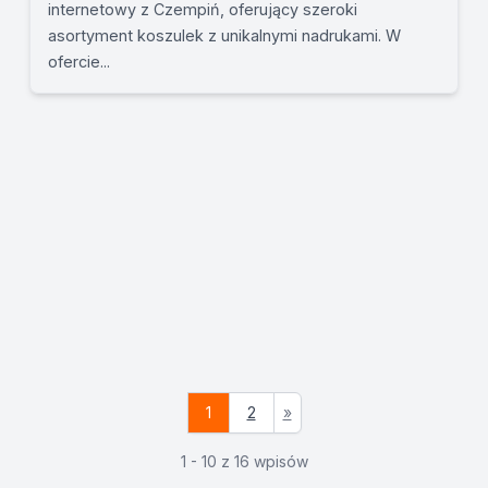
internetowy z Czempiń, oferujący szeroki
asortyment koszulek z unikalnymi nadrukami. W
ofercie...
1
2
»
1 - 10 z 16 wpisów