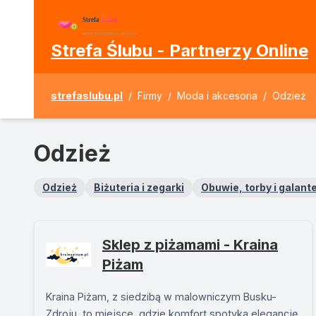
Strefa Ślubu - Partnerzy Online
strefaslubu.pl
/
Firmy
/
Moda i akcesoria
/
Odzież
Odzież
Odzież
Biżuteria i zegarki
Obuwie, torby i galante
Sklep z piżamami - Kraina
Piżam
Kraina Piżam, z siedzibą w malowniczym Busku-
Zdroju, to miejsce, gdzie komfort spotyka elegancję.