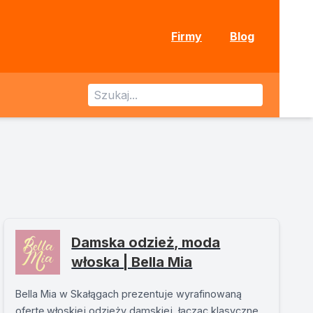
Firmy
Blog
Damska odzież, moda
włoska | Bella Mia
Bella Mia w Skałągach prezentuje wyrafinowaną
ofertę włoskiej odzieży damskiej, łącząc klasyczne