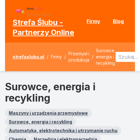
Strefa Ślubu -
Firmy
Blog
Partnerzy Online
Surowce,
Przemysł i
strefaslubu.pl
/
Firmy
/
/
energia i
produkcja
recykling
Surowce, energia i
recykling
Maszyny i urządzenia przemysłowe
Surowce, energia i recykling
Automatyka, elektrotechnika i utrzymanie ruchu
Chemia
Narzędzia i elektronarzędzia