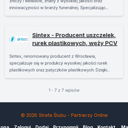
zniczy i wkładów, znany z wysokiej jakości oraz
innowacyjności w branży funeralnej. Specjalizując...
Sintex - Producent uszczelek,
rurek plastikowych, węży PCV
Sintex, renomowany producent z Wrocławia,
specjalizuje się w produkcji wysokiej jakości rurek
plastikowych oraz patyczków plastikowych. Dzięki...
1 - 7 z 7 wpisów
© 2026 Strefa Ślubu - Partnerzy Online
rona
Zaloguj
Dodaj
Przypomnij
Blog
Kontakt
Ma