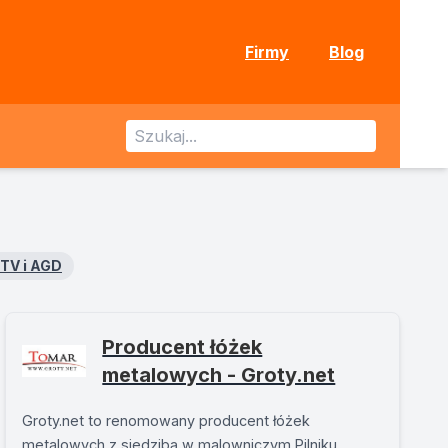
Firmy
Blog
TV i AGD
Producent łóżek
metalowych - Groty.net
Groty.net to renomowany producent łóżek
metalowych z siedzibą w malowniczym Pilniku.