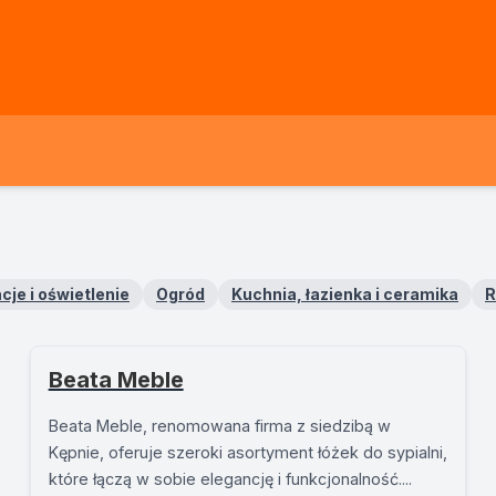
cje i oświetlenie
Ogród
Kuchnia, łazienka i ceramika
R
Beata Meble
Beata Meble, renomowana firma z siedzibą w
Kępnie, oferuje szeroki asortyment łóżek do sypialni,
które łączą w sobie elegancję i funkcjonalność....