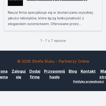
Nasza firma specjalizuje się w dostarczaniu wysokiej
jakości tekstyliów, które łączą funkcjonalność z
eleganckim wzornictwem. Oferowane przez...
1 - 7 z 7 wpisów
© 2026 Strefa Ślubu - Partnerzy Online
rona
Zaloguj
Dodaj
Przypomnij
Blog
Kontakt
Ma
ówna
się
firmę
hasło
str
Polityka prywatności