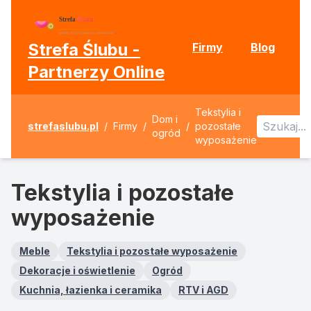
Strefa Ślubu -
Firmy
Blog
Partnerzy Online
Tekstylia i
Dom i
strefaslubu.pl
/
Firmy
/
/
pozostałe
ogród
wyposażenie
Tekstylia i pozostałe
wyposażenie
Meble
Tekstylia i pozostałe wyposażenie
Dekoracje i oświetlenie
Ogród
Kuchnia, łazienka i ceramika
RTV i AGD