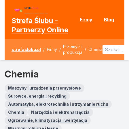
Strefa Ślubu -
Firmy
Blog
Partnerzy Online
Przemysł i
strefaslubu.pl
/
Firmy
/
/
Chemia
produkcja
Chemia
Maszyny i urządzenia przemysłowe
Surowce, energia i recykling
Automatyka, elektrotechnika i utrzymanie ruchu
Chemia
Narzędzia i elektronarzędzia
Ogrzewanie, klimatyzacja i wentylacja
Maszyny rolnicze i leśne