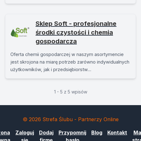
Sklep Soft - profesjonalne
środki czystości i chemia
gospodarcza
Oferta chemii gospodarczej w naszym asortymencie
jest skrojona na miarę potrzeb zarówno indywidualnych
użytkowników, jak i przedsiębiorstw....
1 - 5 z 5 wpisów
© 2026 Strefa Ślubu - Partnerzy Online
rona
Zaloguj
Dodaj
Przypomnij
Blog
Kontakt
Ma
ówna
się
firmę
hasło
str