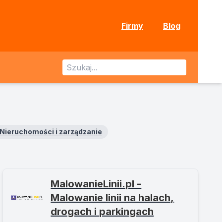
Firmy
Blog
Nieruchomości i zarządzanie
MalowanieLinii.pl -
Malowanie linii na halach,
drogach i parkingach