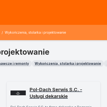
/
Wykończenia, stolarka i projektowanie
projektowanie
nawcze i remonty
Wykończenia, stolarka i projektowanie
Pol-Dach Serwis S.C. -
Usługi dekarskie