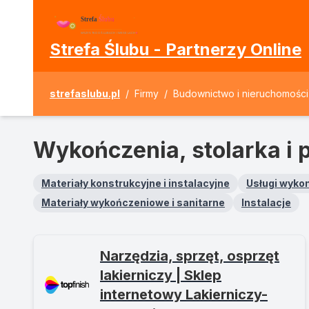
Strefa Ślubu - Partnerzy Online
strefaslubu.pl
/
Firmy
/
Budownictwo i nieruchomości
Wykończenia, stolarka i 
Materiały konstrukcyjne i instalacyjne
Usługi wyko
Materiały wykończeniowe i sanitarne
Instalacje
Narzędzia, sprzęt, osprzęt
lakierniczy | Sklep
internetowy Lakierniczy-