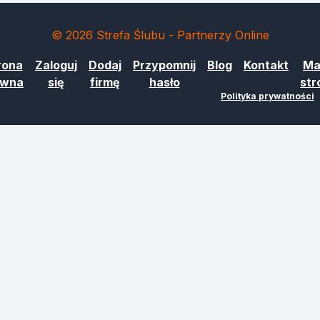
© 2026 Strefa Ślubu - Partnerzy Online
rona
Zaloguj
Dodaj
Przypomnij
Blog
Kontakt
Ma
ówna
się
firmę
hasło
str
Polityka prywatności