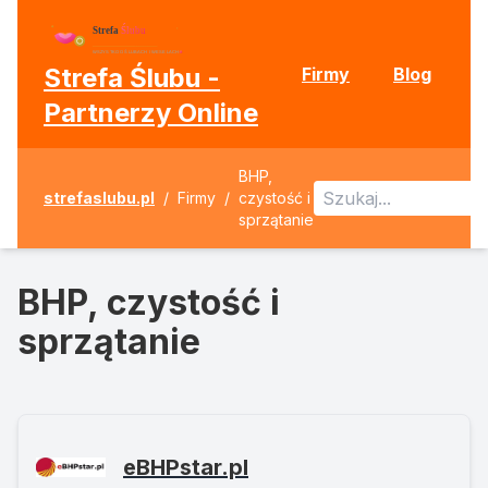
Strefa Ślubu -
Firmy
Blog
Partnerzy Online
BHP,
strefaslubu.pl
/
Firmy
/
czystość i
sprzątanie
BHP, czystość i
sprzątanie
eBHPstar.pl