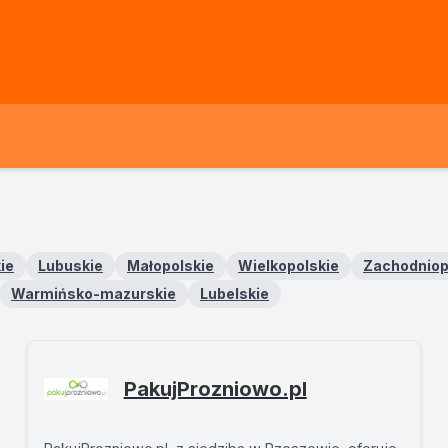
ie
Lubuskie
Małopolskie
Wielkopolskie
Zachodnio
Warmińsko-mazurskie
Lubelskie
PakujProzniowo.pl