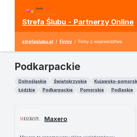
Strefa Ślubu - Partnerzy Online
strefaslubu.pl
/
Firmy
/
Firmy z województwa
Podkarpackie
Dolnośląskie
Świętokrzyskie
Kujawsko-pomorsk
Łódzkie
Podkarpackie
Pomorskie
Podlaskie
Maxero