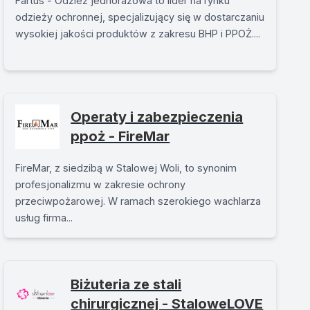
Fartus - Odzież jednorazowa to lider na rynku
odzieży ochronnej, specjalizujący się w dostarczaniu
wysokiej jakości produktów z zakresu BHP i PPOŻ....
Operaty i zabezpieczenia
ppoż - FireMar
FireMar, z siedzibą w Stalowej Woli, to synonim
profesjonalizmu w zakresie ochrony
przeciwpożarowej. W ramach szerokiego wachlarza
usług firma...
Biżuteria ze stali
chirurgicznej - StaloweLOVE