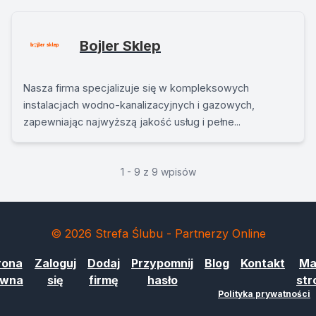
Bojler Sklep
Nasza firma specjalizuje się w kompleksowych
instalacjach wodno-kanalizacyjnych i gazowych,
zapewniając najwyższą jakość usług i pełne...
1 - 9 z 9 wpisów
© 2026 Strefa Ślubu - Partnerzy Online
rona
Zaloguj
Dodaj
Przypomnij
Blog
Kontakt
Ma
ówna
się
firmę
hasło
str
Polityka prywatności