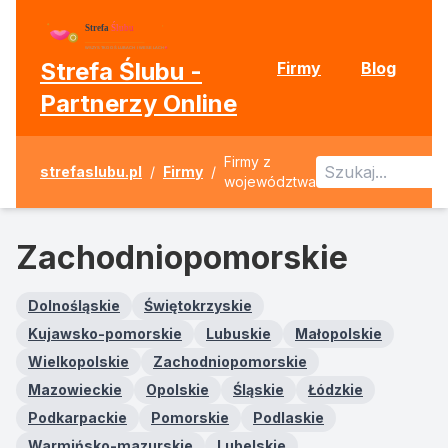
Strefa Ślubu -
Firmy
Blog
Partnerzy Online
Firmy z
strefaslubu.pl
/
Firmy
/
województwa
Zachodniopomorskie
Dolnośląskie
Świętokrzyskie
Kujawsko-pomorskie
Lubuskie
Małopolskie
Wielkopolskie
Zachodniopomorskie
Mazowieckie
Opolskie
Śląskie
Łódzkie
Podkarpackie
Pomorskie
Podlaskie
Warmińsko-mazurskie
Lubelskie