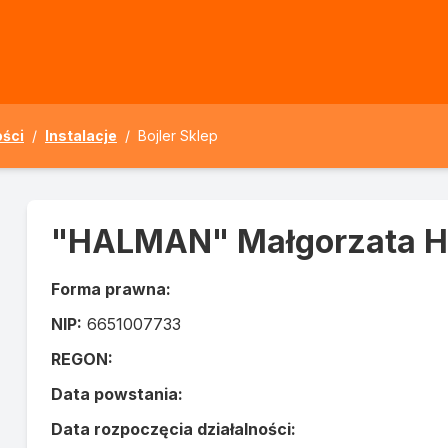
ści
/
Instalacje
/
Bojler Sklep
"HALMAN" Małgorzata H
Forma prawna:
NIP:
6651007733
REGON:
Data powstania:
Data rozpoczęcia działalności: