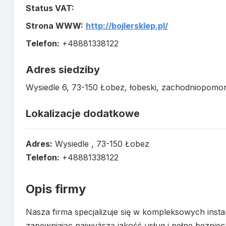
Status VAT:
Strona WWW:
http://bojlersklep.pl/
Telefon:
+48881338122
Adres siedziby
Wysiedle 6, 73-150 Łobez, łobeski, zachodniopomor
Lokalizacje dodatkowe
Adres:
Wysiedle , 73-150 Łobez
Telefon:
+48881338122
Opis firmy
Nasza firma specjalizuje się w kompleksowych inst
zapewniając najwyższą jakość usług i pełne bezpiec