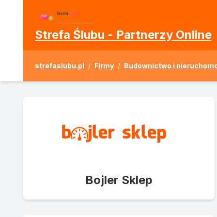
Strefa Ślubu - Partnerzy Online
strefaslubu.pl
/
Firmy
/
Budownictwo i nieruchomo
Bojler Sklep