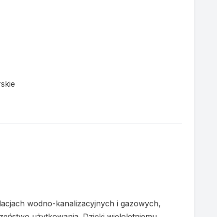
skie
alacjach wodno-kanalizacyjnych i gazowych,
zeństwo użytkowania. Dzięki wieloletniemu