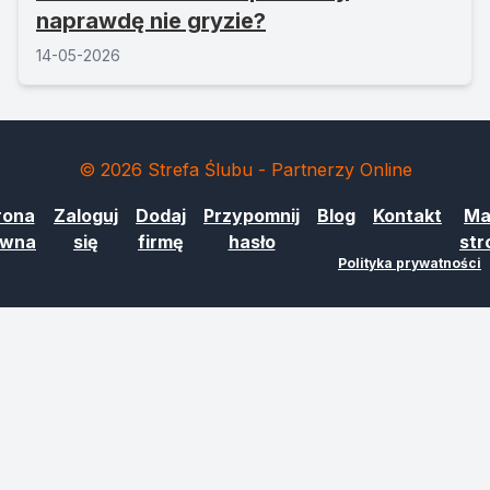
naprawdę nie gryzie?
14-05-2026
© 2026 Strefa Ślubu - Partnerzy Online
rona
Zaloguj
Dodaj
Przypomnij
Blog
Kontakt
Ma
ówna
się
firmę
hasło
str
Polityka prywatności