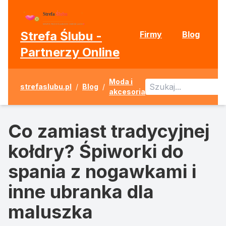
Strefa Ślubu -
Firmy
Blog
Partnerzy Online
Moda i
strefaslubu.pl
/
Blog
/
akcesoria
Co zamiast tradycyjnej
kołdry? Śpiworki do
spania z nogawkami i
inne ubranka dla
maluszka