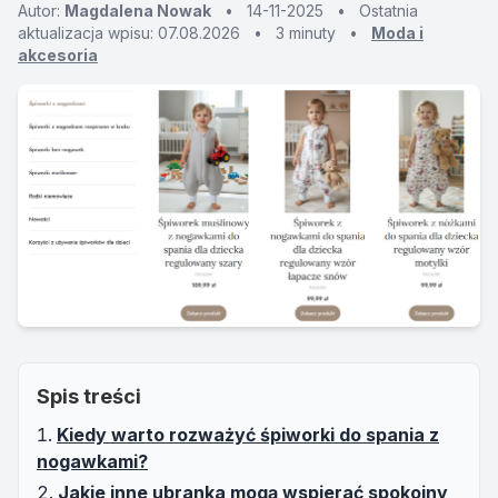
Autor:
Magdalena Nowak
•
14-11-2025
•
Ostatnia
aktualizacja wpisu: 07.08.2026
•
3 minuty
•
Moda i
akcesoria
Spis treści
Kiedy warto rozważyć śpiworki do spania z
nogawkami?
Jakie inne ubranka mogą wspierać spokojny