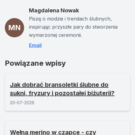
Magdalena Nowak
Piszę o modzie i trendach ślubnych,
MN
inspirując przyszłe pary do stworzenia
wymarzonej ceremonii.
Email
Powiązane wpisy
Jak dobrać bransoletki ślubne do
sukni, fryzury i pozostałej biżuterii?
20-07-2026
Wełna merino w czapce - czy