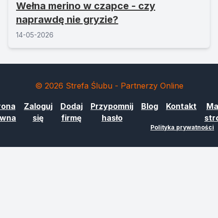
Wełna merino w czapce - czy
naprawdę nie gryzie?
14-05-2026
© 2026 Strefa Ślubu - Partnerzy Online
rona
Zaloguj
Dodaj
Przypomnij
Blog
Kontakt
Ma
ówna
się
firmę
hasło
str
Polityka prywatności