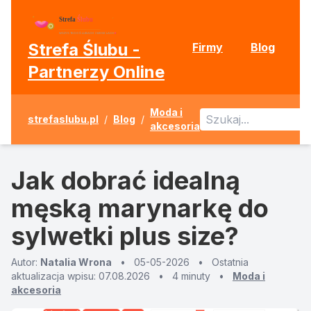
Strefa Ślubu -
Firmy
Blog
Partnerzy Online
Moda i
strefaslubu.pl
/
Blog
/
akcesoria
Jak dobrać idealną
męską marynarkę do
sylwetki plus size?
Autor:
Natalia Wrona
•
05-05-2026
•
Ostatnia
aktualizacja wpisu: 07.08.2026
•
4 minuty
•
Moda i
akcesoria