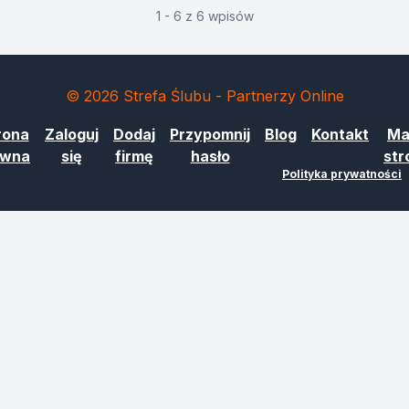
1 - 6 z 6 wpisów
© 2026 Strefa Ślubu - Partnerzy Online
rona
Zaloguj
Dodaj
Przypomnij
Blog
Kontakt
Ma
ówna
się
firmę
hasło
str
Polityka prywatności