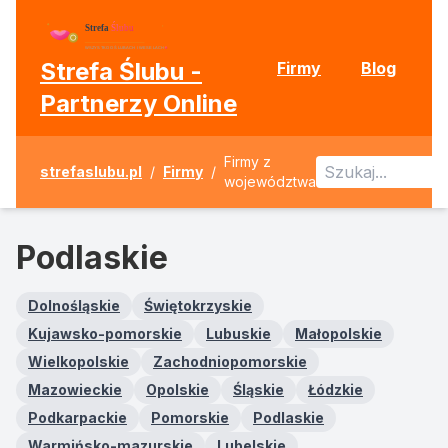
Strefa Ślubu -
Firmy
Blog
Partnerzy Online
Firmy z
strefaslubu.pl
/
Firmy
/
województwa
Podlaskie
Dolnośląskie
Świętokrzyskie
Kujawsko-pomorskie
Lubuskie
Małopolskie
Wielkopolskie
Zachodniopomorskie
Mazowieckie
Opolskie
Śląskie
Łódzkie
Podkarpackie
Pomorskie
Podlaskie
Warmińsko-mazurskie
Lubelskie