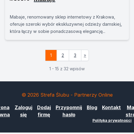
Mabaje, renomowany sklep internetowy z Krakowa,
oferuje szeroki wybór ekskluzywnej odzieży damskiej,
która łączy w sobie ponadczasową elegancję...
1
2
3
»
1 - 15 z 32 wpisów
© 2026 Strefa Ślubu - Partnerzy Online
rona
Zaloguj
Dodaj
Przypomnij
Blog
Kontakt
Ma
ówna
się
firmę
hasło
str
Polityka prywatności