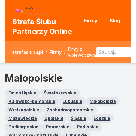
Strefa Ślubu -
Firmy
Blog
Partnerzy Online
Firmy z
strefaslubu.pl
/
Firmy
/
województwa
Małopolskie
Dolnośląskie
Świętokrzyskie
Kujawsko-pomorskie
Lubuskie
Małopolskie
Wielkopolskie
Zachodniopomorskie
Mazowieckie
Opolskie
Śląskie
Łódzkie
Podkarpackie
Pomorskie
Podlaskie
Warmińsko-mazurskie
Lubelskie