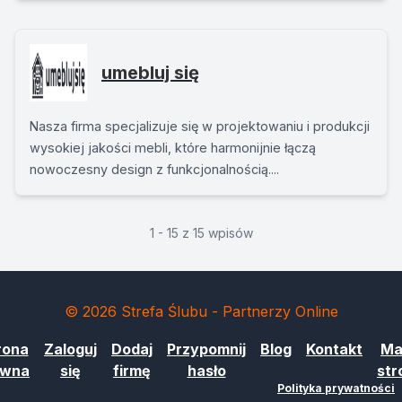
umebluj się
Nasza firma specjalizuje się w projektowaniu i produkcji
wysokiej jakości mebli, które harmonijnie łączą
nowoczesny design z funkcjonalnością....
1 - 15 z 15 wpisów
© 2026 Strefa Ślubu - Partnerzy Online
rona
Zaloguj
Dodaj
Przypomnij
Blog
Kontakt
Ma
ówna
się
firmę
hasło
str
Polityka prywatności