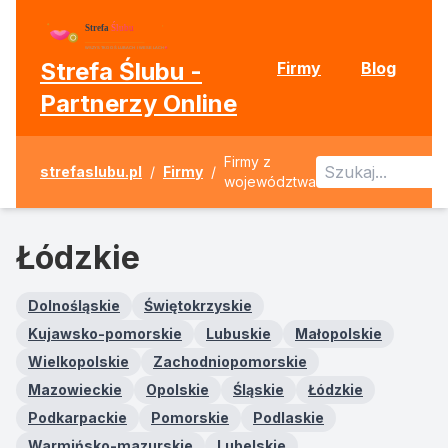
Strefa Ślubu -
Firmy
Blog
Partnerzy Online
Firmy z
strefaslubu.pl
/
Firmy
/
województwa
Łódzkie
Dolnośląskie
Świętokrzyskie
Kujawsko-pomorskie
Lubuskie
Małopolskie
Wielkopolskie
Zachodniopomorskie
Mazowieckie
Opolskie
Śląskie
Łódzkie
Podkarpackie
Pomorskie
Podlaskie
Warmińsko-mazurskie
Lubelskie