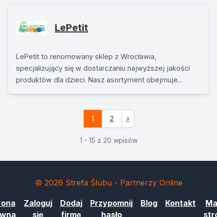
LePetit
LePetit to renomowany sklep z Wrocławia,
specjalizujący się w dostarczaniu najwyższej jakości
produktów dla dzieci. Nasz asortyment obejmuje...
1
2
»
1 - 15 z 20 wpisów
© 2026 Strefa Ślubu - Partnerzy Online
rona
Zaloguj
Dodaj
Przypomnij
Blog
Kontakt
Ma
ówna
się
firmę
hasło
str