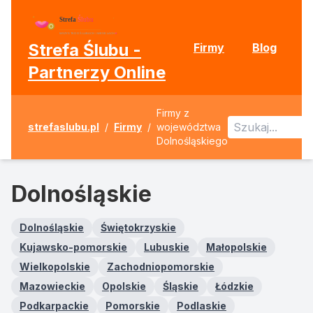
Strefa Ślubu -
Firmy
Blog
Partnerzy Online
Firmy z
strefaslubu.pl
/
Firmy
/
województwa
Dolnośląskiego
Dolnośląskie
Dolnośląskie
Świętokrzyskie
Kujawsko-pomorskie
Lubuskie
Małopolskie
Wielkopolskie
Zachodniopomorskie
Mazowieckie
Opolskie
Śląskie
Łódzkie
Podkarpackie
Pomorskie
Podlaskie