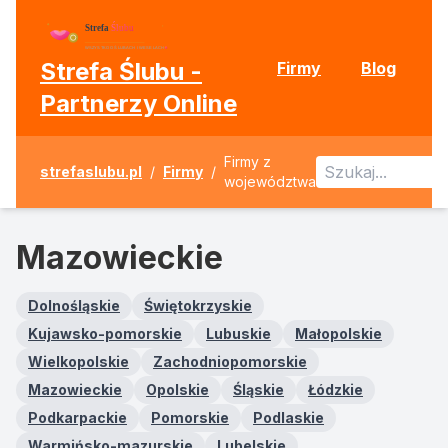
Strefa Ślubu -
Firmy
Blog
Partnerzy Online
Firmy z
strefaslubu.pl
/
Firmy
/
województwa
Mazowieckie
Dolnośląskie
Świętokrzyskie
Kujawsko-pomorskie
Lubuskie
Małopolskie
Wielkopolskie
Zachodniopomorskie
Mazowieckie
Opolskie
Śląskie
Łódzkie
Podkarpackie
Pomorskie
Podlaskie
Warmińsko-mazurskie
Lubelskie