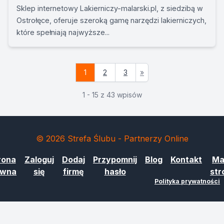
Sklep internetowy Lakierniczy-malarski.pl, z siedzibą w
Ostrołęce, oferuje szeroką gamę narzędzi lakierniczych,
które spełniają najwyższe...
1
2
3
»
1 - 15 z 43 wpisów
© 2026 Strefa Ślubu - Partnerzy Online
rona
Zaloguj
Dodaj
Przypomnij
Blog
Kontakt
Ma
ówna
się
firmę
hasło
str
Polityka prywatności