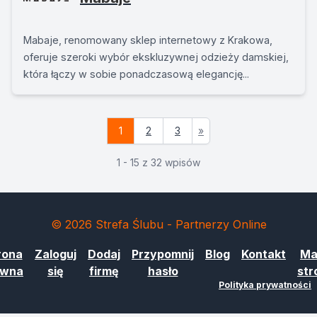
Mabaje, renomowany sklep internetowy z Krakowa,
oferuje szeroki wybór ekskluzywnej odzieży damskiej,
która łączy w sobie ponadczasową elegancję...
1
2
3
»
1 - 15 z 32 wpisów
© 2026 Strefa Ślubu - Partnerzy Online
rona
Zaloguj
Dodaj
Przypomnij
Blog
Kontakt
Ma
ówna
się
firmę
hasło
str
Polityka prywatności