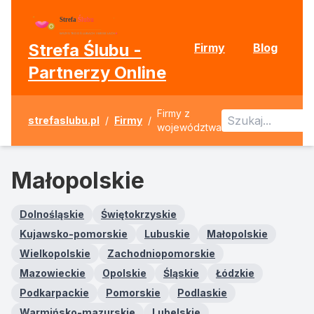
Strefa Ślubu -
Firmy
Blog
Partnerzy Online
Firmy z
strefaslubu.pl
/
Firmy
/
województwa
Małopolskie
Dolnośląskie
Świętokrzyskie
Kujawsko-pomorskie
Lubuskie
Małopolskie
Wielkopolskie
Zachodniopomorskie
Mazowieckie
Opolskie
Śląskie
Łódzkie
Podkarpackie
Pomorskie
Podlaskie
Warmińsko-mazurskie
Lubelskie