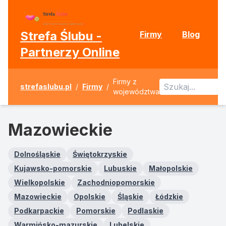
Strefa Ślubu -
Firmy
Blog
Partnerzy Online
Firmy z
strefaslubu.pl
/
Firmy
/
województwa
Mazowieckie
Dolnośląskie
Świętokrzyskie
Kujawsko-pomorskie
Lubuskie
Małopolskie
Wielkopolskie
Zachodniopomorskie
Mazowieckie
Opolskie
Śląskie
Łódzkie
Podkarpackie
Pomorskie
Podlaskie
Warmińsko-mazurskie
Lubelskie