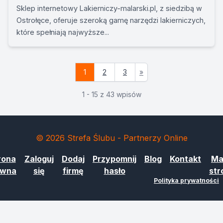
Sklep internetowy Lakierniczy-malarski.pl, z siedzibą w
Ostrołęce, oferuje szeroką gamę narzędzi lakierniczych,
które spełniają najwyższe...
1
2
3
»
1 - 15 z 43 wpisów
© 2026 Strefa Ślubu - Partnerzy Online
rona
Zaloguj
Dodaj
Przypomnij
Blog
Kontakt
Ma
ówna
się
firmę
hasło
str
Polityka prywatności