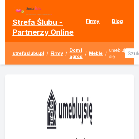
Strefa Ślubu -
Firmy
Blog
Partnerzy Online
Dom i
umebluj
strefaslubu.pl
/
Firmy
/
/
Meble
/
ogród
się