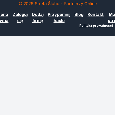
© 2026 Strefa Ślubu - Partnerzy Online
rona
Zaloguj
Dodaj
Przypomnij
Blog
Kontakt
Ma
ówna
się
firmę
hasło
str
Polityka prywatności