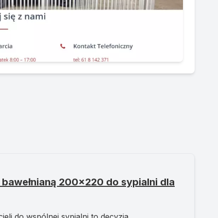
 bawełnianą 200x220 do sypialni dla
li do wspólnej sypialni to decyzja,...