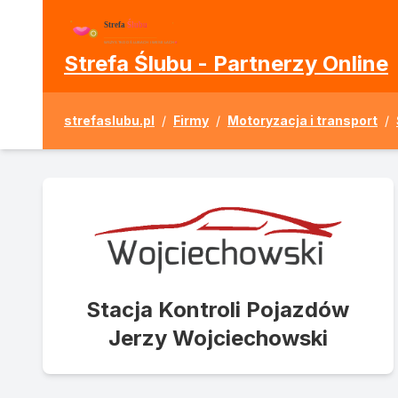
Strefa Ślubu - Partnerzy Online
strefaslubu.pl
/
Firmy
/
Motoryzacja i transport
/
Stacja Kontroli Pojazdów
Jerzy Wojciechowski