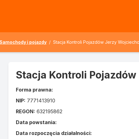
Samochody i pojazdy
/
Stacja Kontroli Pojazdów Jerzy Wojciech
Stacja Kontroli Pojazdó
Forma prawna:
NIP:
7771413910
REGON:
632195862
Data powstania:
Data rozpoczęcia działalności: