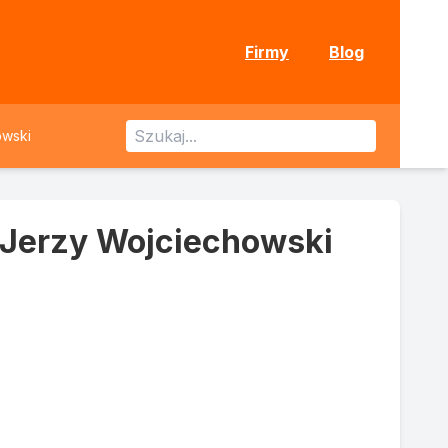
Firmy
Blog
owski
w Jerzy Wojciechowski