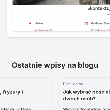
Ostatnie wpisy na blogu
Dom i ogród
 fryzury i
Jak wybrać pościel
dwóch osób?
adanka, w której...
Wybór odpowiedniej poście