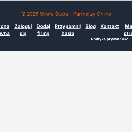
© 2026 Strefa Ślubu - Partnerzy Online
rona
Zaloguj
Dodaj
Przypomnij
Blog
Kontakt
Ma
ówna
się
firmę
hasło
str
Polityka prywatności