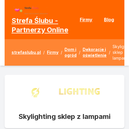
Strefa Ślubu -
Firmy
Blog
Partnerzy Online
Skylight
Dom i
Dekoracje i
strefaslubu.pl
/
Firmy
/
/
/
sklep z
ogród
oświetlenie
lampami
Skylighting sklep z lampami