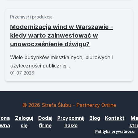
Przemysł i produkcja
Modernizacja wind w Warszawie -
kiedy warto zainwestować w
unowocześnienie dźwigu?
Wiele budynków mieszkalnych, biurowych i
użyteczności publicznej...
01-07-2026
© 2026 Strefa Ślubu - Partnerzy Online
rona
Zaloguj
Dodaj
Przypomnij
Blog
Kontakt
Ma
ówna
się
firmę
hasło
str
Polityka prywatności