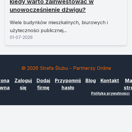
kiedy warto zainwestować w
unowocześnienie dźwigu?
Wiele budynków mieszkalnych, biurowych i
użyteczności publicznej...
01-07-2026
© 2026 Strefa Ślubu - Partnerzy Online
rona
Zaloguj
Dodaj
Przypomnij
Blog
Kontakt
Ma
ówna
się
firmę
hasło
str
Polityka prywatności