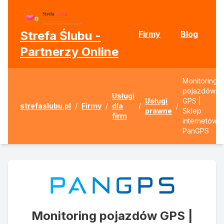
Strefa Ślubu -
Firmy
Blog
Partnerzy Online
Monitoring
pojazdów
Usługi
Usługi
GPS |
strefaslubu.pl
/
Firmy
/
dla
/
/
prawne
Sklep
firm
internetowy
PanGPS
Monitoring pojazdów GPS |