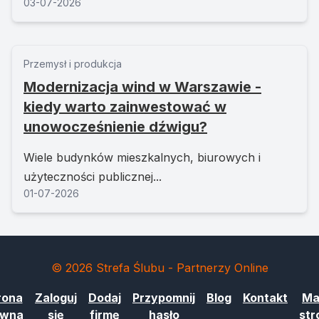
03-07-2026
Przemysł i produkcja
Modernizacja wind w Warszawie -
kiedy warto zainwestować w
unowocześnienie dźwigu?
Wiele budynków mieszkalnych, biurowych i
użyteczności publicznej...
01-07-2026
© 2026 Strefa Ślubu - Partnerzy Online
rona
Zaloguj
Dodaj
Przypomnij
Blog
Kontakt
Ma
ówna
się
firmę
hasło
str