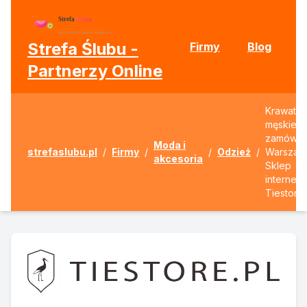
Strefa Ślubu -
Firmy
Blog
Partnerzy Online
Krawaty
męskie n
zamówie
Moda i
strefaslubu.pl
/
Firmy
/
/
Odzież
/
Warszaw
akcesoria
Sklep
internet
Tiestore.