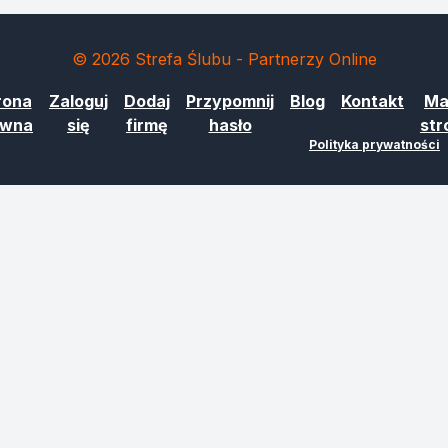
© 2026 Strefa Ślubu - Partnerzy Online
rona
Zaloguj
Dodaj
Przypomnij
Blog
Kontakt
Ma
ówna
się
firmę
hasło
str
Polityka prywatności