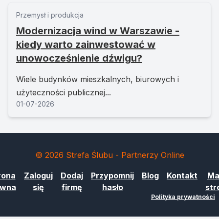
Przemysł i produkcja
Modernizacja wind w Warszawie -
kiedy warto zainwestować w
unowocześnienie dźwigu?
Wiele budynków mieszkalnych, biurowych i
użyteczności publicznej...
01-07-2026
© 2026 Strefa Ślubu - Partnerzy Online
rona
Zaloguj
Dodaj
Przypomnij
Blog
Kontakt
Ma
ówna
się
firmę
hasło
str
Polityka prywatności