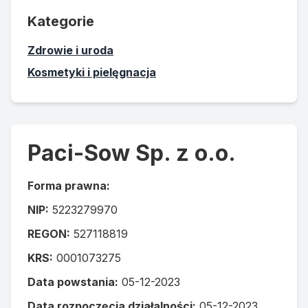
Kategorie
Zdrowie i uroda
Kosmetyki i pielęgnacja
Paci-Sow Sp. z o.o.
Forma prawna:
NIP:
5223279970
REGON:
527118819
KRS:
0001073275
Data powstania:
05-12-2023
Data rozpoczęcia działalności:
05-12-2023