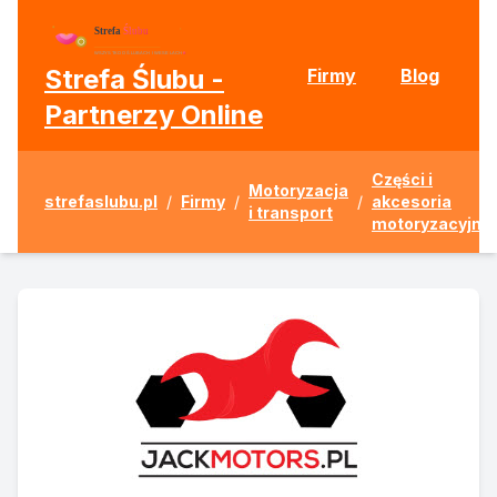
Strefa Ślubu -
Firmy
Blog
Partnerzy Online
Części i
Motoryzacja
strefaslubu.pl
/
Firmy
/
/
akcesoria
i transport
motoryzacyjne