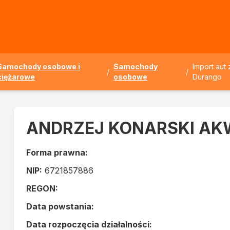
Samochody osobowe i
Samochody
Import aut
/
/
ciężarowe
osobowe
Durango
ANDRZEJ KONARSKI A
Forma prawna:
NIP:
6721857886
REGON:
Data powstania:
Data rozpoczęcia działalności: