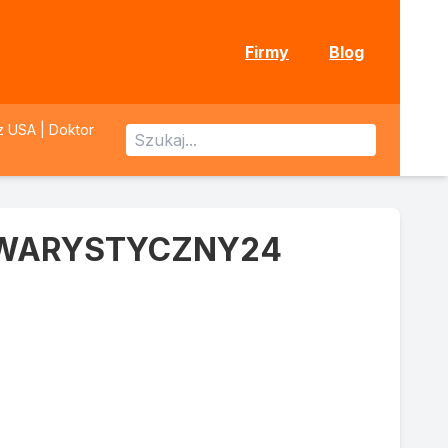
Firmy
Blog
 z USA | Doktor
KWARYSTYCZNY24