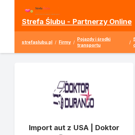
Strefa Ślubu - Partnerzy Online
Pojazdy i środki
strefaslubu.pl
/
Firmy
/
/
transportu
Import aut z USA | Doktor