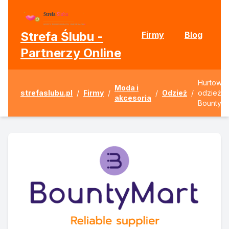
Strefa Ślubu -
Firmy
Blog
Partnerzy Online
Hurtowni
Moda i
strefaslubu.pl
/
Firmy
/
/
Odzież
/
odzieżo
akcesoria
BountyMa