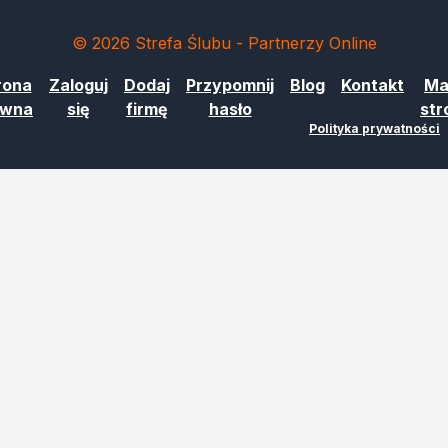
© 2026 Strefa Ślubu - Partnerzy Online
rona
Zaloguj
Dodaj
Przypomnij
Blog
Kontakt
Ma
ówna
się
firmę
hasło
str
Polityka prywatności