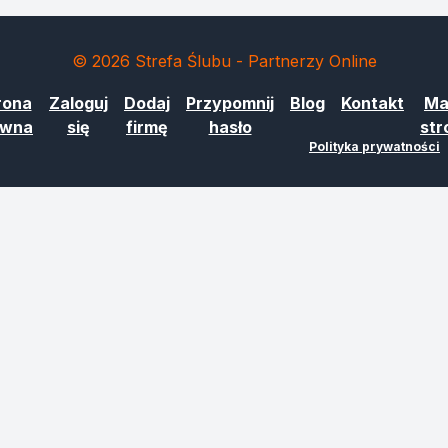
© 2026 Strefa Ślubu - Partnerzy Online
rona
Zaloguj
Dodaj
Przypomnij
Blog
Kontakt
Ma
ówna
się
firmę
hasło
str
Polityka prywatności