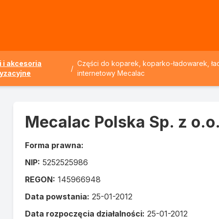
 i akcesoria
Części do koparek, koparko-ładowarek, ła
/
yzacyjne
internetowy Mecalac
Mecalac Polska Sp. z o.o
Forma prawna:
NIP:
5252525986
REGON:
145966948
Data powstania:
25-01-2012
Data rozpoczęcia działalności:
25-01-2012