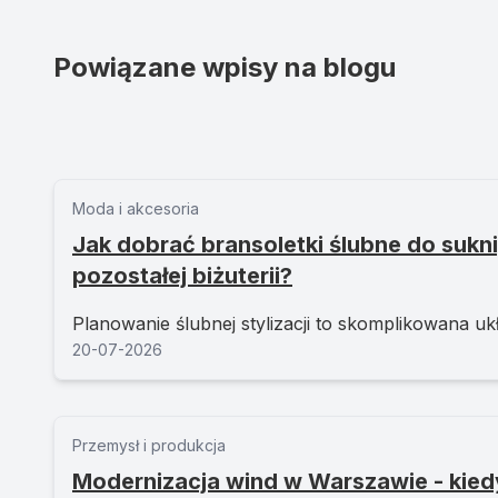
Powiązane wpisy na blogu
Moda i akcesoria
Jak dobrać bransoletki ślubne do sukni,
pozostałej biżuterii?
Planowanie ślubnej stylizacji to skomplikowana ukł
20-07-2026
Przemysł i produkcja
Modernizacja wind w Warszawie - kied