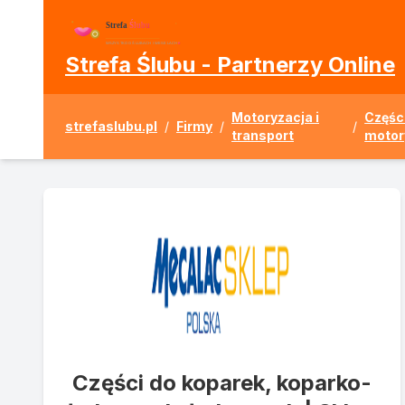
Strefa Ślubu - Partnerzy Online
Motoryzacja i
Części
strefaslubu.pl
/
Firmy
/
/
transport
motor
Części do koparek, koparko-