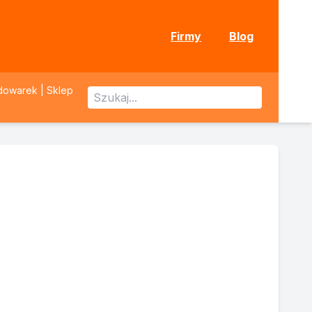
Firmy
Blog
dowarek | Sklep
.