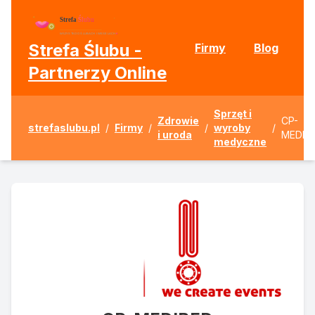
Strefa Ślubu -
Firmy
Blog
Partnerzy Online
Sprzęt i
Zdrowie
CP-
strefaslubu.pl
/
Firmy
/
/
wyroby
/
i uroda
MEDIB
medyczne