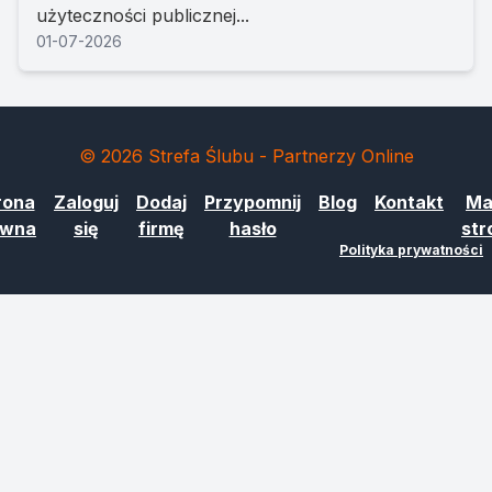
użyteczności publicznej...
01-07-2026
© 2026 Strefa Ślubu - Partnerzy Online
rona
Zaloguj
Dodaj
Przypomnij
Blog
Kontakt
Ma
ówna
się
firmę
hasło
str
Polityka prywatności