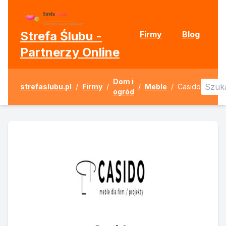
Strefa Ślubu -
Firmy
Blog
Partnerzy Online
Dom i
strefaslubu.pl
/
Firmy
/
/
Meble
/
Casido
ogród