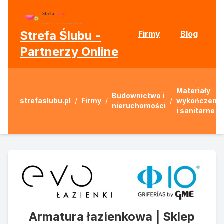
Strefa Ślubu -
Firmy
Blog
Partnerzy Online
Materiały
Budownictwo i
strefaslubu.pl
/
Firmy
/
/
wykończeni
nieruchomości
i sanitarne
Armatura łazienkowa | Sklep