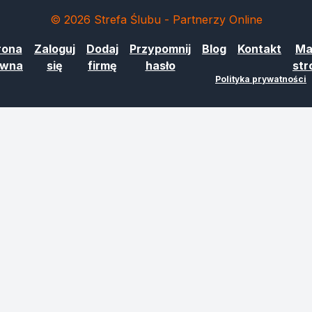
© 2026 Strefa Ślubu - Partnerzy Online
rona
Zaloguj
Dodaj
Przypomnij
Blog
Kontakt
Ma
ówna
się
firmę
hasło
str
Polityka prywatności