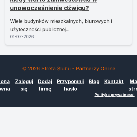
unowocześnienie dźwigu?
Wiele budynków mieszkalnych, biurowych i
użyteczności publicznej...
01-07-2026
© 2026 Strefa Ślubu - Partnerzy Online
rona
Zaloguj
Dodaj
Przypomnij
Blog
Kontakt
Ma
ówna
się
firmę
hasło
str
Polityka prywatności